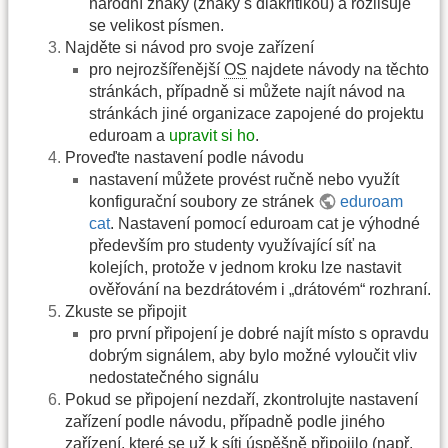
národní znaky (znaky s diakritikou) a rozlišuje
se velikost písmen.
Najděte si návod pro svoje zařízení
pro nejrozšířenější
OS
najdete návody na těchto
stránkách, případně si můžete najít návod na
stránkách jiné organizace zapojené do projektu
eduroam a
upravit si ho
.
Proveďte nastavení podle návodu
nastavení můžete provést ručně nebo využít
konfigurační soubory ze stránek
eduroam
cat
. Nastavení pomocí eduroam cat je výhodné
především pro studenty využívající síť na
kolejích, protože v jednom kroku lze nastavit
ověřování na bezdrátovém i „drátovém“ rozhraní.
Zkuste se připojit
pro první připojení je dobré najít místo s opravdu
dobrým signálem, aby bylo možné vyloučit vliv
nedostatečného signálu
Pokud se připojení nezdaří, zkontrolujte nastavení
zařízení podle návodu, případně podle jiného
zařízení, které se už k síti úspěšně připojilo (např.